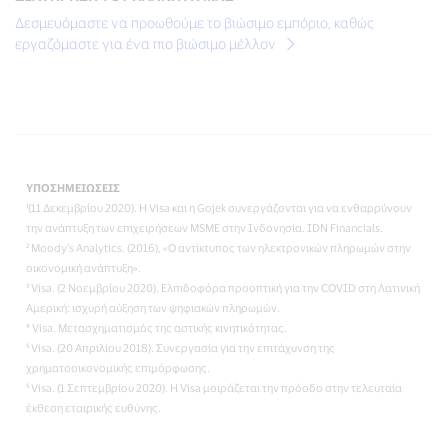
Δεσμευόμαστε να προωθούμε το βιώσιμο εμπόριο, καθώς
εργαζόμαστε για ένα πιο βιώσιμο μέλλον
ΥΠΟΣΗΜΕΙΩΣΕΙΣ
¹(11 Δεκεμβρίου 2020). Η Visa και η Gojek συνεργάζονται για να ενθαρρύνουν
την ανάπτυξη των επιχειρήσεων MSME στην Ινδονησία. IDN Financials.
² Moody’s Analytics. (2016), «Ο αντίκτυπος των ηλεκτρονικών πληρωμών στην
οικονομική ανάπτυξη».
³ Visa. (2 Νοεμβρίου 2020). Ελπιδοφόρα προοπτική για την COVID στη Λατινική
Αμερική: ισχυρή αύξηση των ψηφιακών πληρωμών.
⁴ Visa. Μετασχηματισμός της αστικής κινητικότητας.
⁵ Visa. (20 Απριλίου 2018). Συνεργασία για την επιτάχυνση της
χρηματοοικονομικής επιμόρφωσης.
⁵ Visa. (1 Σεπτεμβρίου 2020). Η Visa μοιράζεται την πρόοδο στην τελευταία
έκθεση εταιρικής ευθύνης.