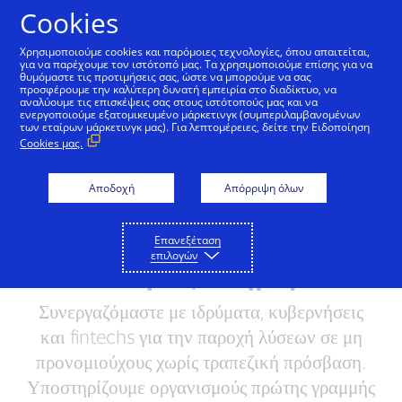
Μετάβαση στο Περιεχόμενο
Cookies
Χρησιμοποιούμε cookies και παρόμοιες τεχνολογίες, όπου απαιτείται,
για να παρέχουμε τον ιστότοπό μας. Τα χρησιμοποιούμε επίσης για να
θυμόμαστε τις προτιμήσεις σας, ώστε να μπορούμε να σας
Ηγεσια μεσω παραδειγματος
Ανθρωποι και δυνατο
προσφέρουμε την καλύτερη δυνατή εμπειρία στο διαδίκτυο, να
αναλύουμε τις επισκέψεις σας στους ιστότοπούς μας και να
ενεργοποιούμε εξατομικευμένο μάρκετινγκ (συμπεριλαμβανομένων
των εταίρων μάρκετινγκ μας). Για λεπτομέρειες, δείτε την Ειδοποίηση
Όταν μεμονωμένα
Cookies μας.
άτομα και μικρές
Αποδοχή
Απόρριψη όλων
επιχειρήσεις
πετυχαίνουν, οι
Επανεξέταση
επιλογών
κοινότητες ευημερούν
Συνεργαζόμαστε με ιδρύματα, κυβερνήσεις
και fintechs για την παροχή λύσεων σε μη
προνομιούχους χωρίς τραπεζική πρόσβαση.
Υποστηρίζουμε οργανισμούς πρώτης γραμμής