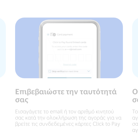
Επιβεβαιώστε την ταυτότητά
Ο
σας
σ
Εισαγάγετε το email ή τον αριθμό κινητού
Το
σας κατά την ολοκλήρωση της αγοράς για να
αγ
βρείτε τις συνδεδεμένες κάρτες Click to Pay
σα
αγ