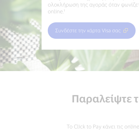
ολοκλήρωση της αγοράς όταν ψωνίζε
online.¹
Συνδέστε την κάρτα Visa σας
Παραλείψτε τ
Το Click to Pay κάνει τις onl