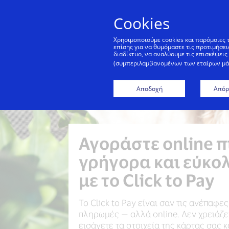
Cookies
Χρησιμοποιούμε cookies και παρόμοιες 
επίσης για να θυμόμαστε τις προτιμήσε
διαδίκτυο, να αναλύουμε τις επισκέψει
(συμπεριλαμβανομένων των εταίρων μάρκ
Αποδοχή
Απόρ
Αγοράστε online π
γρήγορα και εύκο
με το Click to Pay
Το Click to Pay είναι σαν τις ανέπαφες
πληρωμές — αλλά online. Δεν χρειάζε
εισάγετε τα στοιχεία της κάρτας σας κ