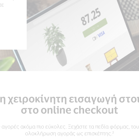
τε
η χειροκίνητη εισαγωγή στο
στο online checkout
ine αγορές ακόμα πιο εύκολες. Ξεχάστε τα πεδία φόρμας, τ
ολοκλήρωση αγοράς ως επισκέπτης.²