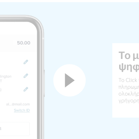
Το 
ψηφ
Το Click
πληρωμής
ολοκλήρ
γρήγορη 