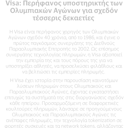
Visa: Περήφανος υποστηρικτής των
Ολυμπιακών Αγώνων για σχεδόν
τέσσερις δεκαετίες
Η Visa είναι περήφανος χορηγός των Ολυμπιακών
Αγώνων σχεδόν 40 χρόνια, από το 1986, και έγινε ο
πρώτος παγκόσμιος συνεργάτης της Διεθνούς
Παραολυμπιακής Επιτροπής το 2002. Ως επίσημος
συνεργάτης τεχνολογίας πληρωμών, η Visa αξιοποιεί
την εμπειρία της και τους πόρους της για να
υποστηρίξει αθλητές, να προσελκύσει φιλάθλους και
να βελτιώσει τις εμπειρίες πληρωμής.
Η Visa έχει ιστορία στην παρουσίαση καινοτόμων
λύσεων πληρωμών στους Ολυμπιακούς και
Παραολυμπιακούς Αγώνες, έχοντας εγκαταστήσει
επιτυχώς τα συστήματά της στις διοργανώσεις σχεδόν
κάθε ηπείρου. Προσαρμοζόμενη σε διαφορετικές
κουλτούρες πληρωμών, λάνσαρε σε προηγούμενους
Ολυμπιακούς και Παραολυμπιακούς Αγώνες τις
ανέπαφες πληρωμές, την τεχνολογία tokenization σε
φορητές συσκευές και τα network tokens, αλλάζοντας