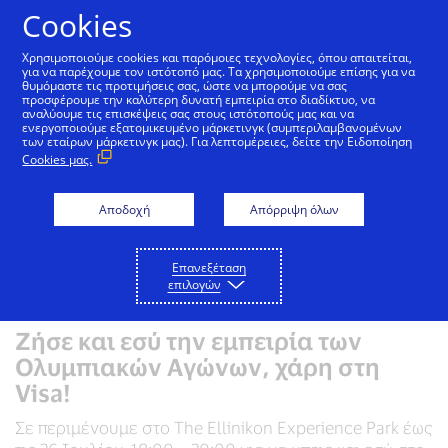
Μετάβαση στο Περιεχόμενο
Cookies
Χρησιμοποιούμε cookies και παρόμοιες τεχνολογίες, όπου απαιτείται,
για να παρέχουμε τον ιστότοπό μας. Τα χρησιμοποιούμε επίσης για να
θυμόμαστε τις προτιμήσεις σας, ώστε να μπορούμε να σας
προσφέρουμε την καλύτερη δυνατή εμπειρία στο διαδίκτυο, να
αναλύουμε τις επισκέψεις σας στους ιστότοπούς μας και να
ενεργοποιούμε εξατομικευμένο μάρκετινγκ (συμπεριλαμβανομένων
των εταίρων μάρκετινγκ μας). Για λεπτομέρειες, δείτε την Ειδοποίηση
Cookies μας.
Αποδοχή
Απόρριψη όλων
Επανεξέταση
επιλογών
Ζήσε και εσύ την εμπειρία των
Ολυμπιακών Αγώνων, χάρη στη
Visa!
Σε περιμένουμε στο The Ellinikon Experience Park έως