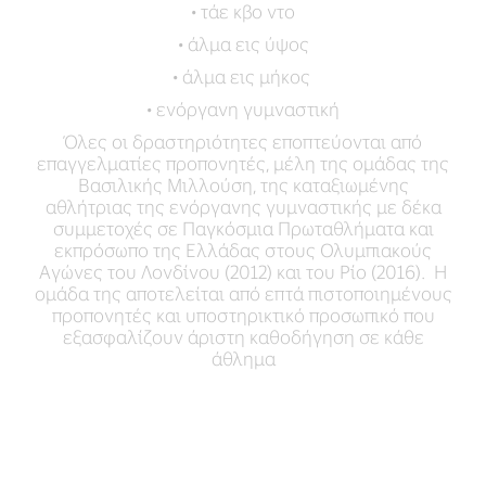
• τάε κβο ντο
• άλμα εις ύψος
• άλμα εις μήκος
• ενόργανη γυμναστική
Όλες οι δραστηριότητες εποπτεύονται από
επαγγελματίες προπονητές, μέλη της ομάδας της
Βασιλικής Μιλλούση, της καταξιωμένης
αθλήτριας της ενόργανης γυμναστικής με δέκα
συμμετοχές σε Παγκόσμια Πρωταθλήματα και
εκπρόσωπο της Ελλάδας στους Ολυμπιακούς
Αγώνες του Λονδίνου (2012) και του Ρίο (2016). Η
ομάδα της αποτελείται από επτά πιστοποιημένους
προπονητές και υποστηρικτικό προσωπικό που
εξασφαλίζουν άριστη καθοδήγηση σε κάθε
άθλημα