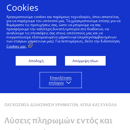
Μετάβαση στο Περιεχόμενο
Cookies
Χρησιμοποιούμε cookies και παρόμοιες τεχνολογίες, όπου απαιτείται,
για να παρέχουμε τον ιστότοπό μας. Τα χρησιμοποιούμε επίσης για να
θυμόμαστε τις προτιμήσεις σας, ώστε να μπορούμε να σας
προσφέρουμε την καλύτερη δυνατή εμπειρία στο διαδίκτυο, να
αναλύουμε τις επισκέψεις σας στους ιστότοπούς μας και να
ενεργοποιούμε εξατομικευμένο μάρκετινγκ (συμπεριλαμβανομένων
των εταίρων μάρκετινγκ μας). Για λεπτομέρειες, δείτε την Ειδοποίηση
Cookies μας.
Αποδοχή
Απόρριψη όλων
Επανεξέταση
επιλογών
ΠΑΓΚΌΣΜΙΑ ΔΙΑΚΊΝΗΣΗ ΧΡΗΜΆΤΩΝ, ΑΠΛΆ ΚΑΙ ΕΎΚΟΛΑ
Λύσεις πληρωμών εντός και