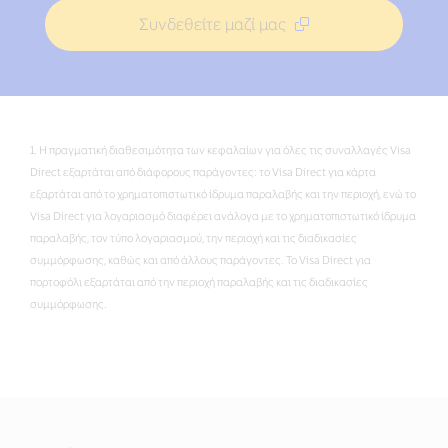
Συνδεθείτε μαζί μας
1. Η πραγματική διαθεσιμότητα των κεφαλαίων για όλες τις συναλλαγές Visa
Direct εξαρτάται από διάφορους παράγοντες: το Visa Direct για κάρτα
εξαρτάται από το χρηματοπιστωτικό ίδρυμα παραλαβής και την περιοχή, ενώ το
Visa Direct για λογαριασμό διαφέρει ανάλογα με το χρηματοπιστωτικό ίδρυμα
παραλαβής, τον τύπο λογαριασμού, την περιοχή και τις διαδικασίες
συμμόρφωσης, καθώς και από άλλους παράγοντες. Το Visa Direct για
πορτοφόλι εξαρτάται από την περιοχή παραλαβής και τις διαδικασίες
συμμόρφωσης.