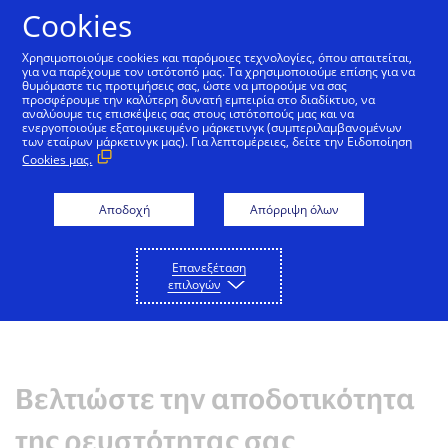
Μετάβαση στο Περιεχόμενο
Cookies
Χρησιμοποιούμε cookies και παρόμοιες τεχνολογίες, όπου απαιτείται,
για να παρέχουμε τον ιστότοπό μας. Τα χρησιμοποιούμε επίσης για να
θυμόμαστε τις προτιμήσεις σας, ώστε να μπορούμε να σας
προσφέρουμε την καλύτερη δυνατή εμπειρία στο διαδίκτυο, να
αναλύουμε τις επισκέψεις σας στους ιστότοπούς μας και να
ενεργοποιούμε εξατομικευμένο μάρκετινγκ (συμπεριλαμβανομένων
των εταίρων μάρκετινγκ μας). Για λεπτομέρειες, δείτε την Ειδοποίηση
Cookies μας.
Αποδοχή
Απόρριψη όλων
Επανεξέταση
επιλογών
Βελτιώστε την αποδοτικότητα
της ρευστότητας σας